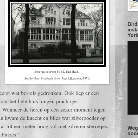
Bird
n
inst
York
e
Scheveningseweg 80-82, Den Haag,
Studio Hans Borrebach (foto Jaap Rijkenberg, 1971)
t
erst wat borrels gedronken. Ook liep er een
Door het hele huis hingen prachtige
. Wanneer de heren op een zeker moment tegen
an kwam de knecht en blies wat zilverpoeder op
zat tot een meter hoog vol met zilveren sterretjes.
Weg 
 huizes!”
dod