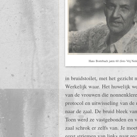
Hans Borrebach jaren 60 (foto Vrij Ned
in bruidstoilet, met het gezicht 
Werkelijk waar. Het huwelijk w
van de vrouwen die nonnenklere
protocol en uitwisseling van de
naar de zaal. De bruid bleek va
Toen werd ze vastgebonden en v
zaal schrok er zelfs van. Je mo
eerst striemen van links naar re