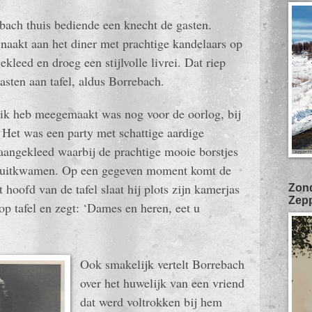
ebach thuis bediende een knecht de gasten.
n naakt aan het diner met prachtige kandelaars op
kleed en droeg een stijlvolle livrei. Dat riep
asten aan tafel, aldus Borrebach.
 ik heb meegemaakt was nog voor de oorlog, bij
 Het was een party met schattige aardige
 aangekleed waarbij de prachtige mooie borstjes
el uitkwamen. Op een gegeven moment komt de
 hoofd van de tafel slaat hij plots zijn kamerjas
Zond
Zepp
 op tafel en zegt: ‘Dames en heren, eet u
Ook smakelijk vertelt Borrebach
over het huwelijk van een vriend
dat werd voltrokken bij hem