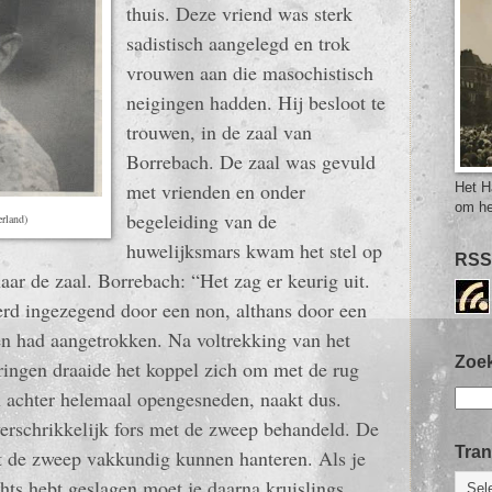
thuis. Deze vriend was sterk
sadistisch aangelegd en trok
vrouwen aan die masochistisch
neigingen hadden. Hij besloot te
trouwen, in de zaal van
Borrebach. De zaal was gevuld
met vrienden en onder
Het H
om he
begeleiding van de
erland)
huwelijksmars kwam het stel op
RSS
naar de zaal. Borrebach: “Het zag er keurig uit.
erd ingezegend door een non, althans door een
n had aangetrokken. Na voltrekking van het
Zoek
 ringen draaide het koppel zich om met de rug
n achter helemaal opengesneden, naakt dus.
erschrikkelijk fors met de zweep behandeld. De
Tran
et de zweep vakkundig kunnen hanteren. Als je
chts hebt geslagen moet je daarna kruislings