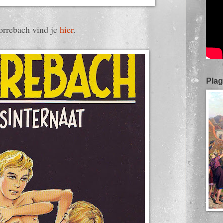
orrebach vind je
hier
.
Plag