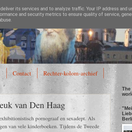
eliver its services and to analyze traffic. Your IP address and 
ormance and security metrics to ensure quality of service, gen
abuse.
l
Contact
Rechter-kolom-archief
The 
worl
speuk van Den Haag
"Mei
Lieb
xhibitionistisch pornograaf en sexadept. Als
Berli
lagen van vele kinderboeken. Tijdens de Tweede