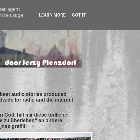
user-agent
erate usage
LEARN MORE
GOT IT
best audio stories produced
dwide for radio and the internet
n Gott, hilf mir diese tödliche
e zu überleben" en andere
jnse graffiti