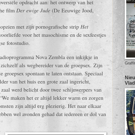
versiële opdracht aan: het ontwerp van het
che film
Der ewige Jude
(De Eeuwige Jood,
opzien met zijn pornografische strip
Het
voorliefde voor het masochisme en de sexfeestjes
se fotostudio.
 radioprogramma Nova Zembla een inkijkje in
Graffi
j zichzelf als wegbereider van de groepsex.
Zijn
e groepsex spontaan te laten ontstaan. Speciaal
Nieu
lder van het huis een grote zaal ingericht,
Vlad
zaal werd belicht door twee schijnwerpers van
 “We maken het er altijd lekker warm en zorgen
msten zijn altijd erg plezierig. Het naar elkaar
ebben wel avonden gehad dat iedereen er dol van