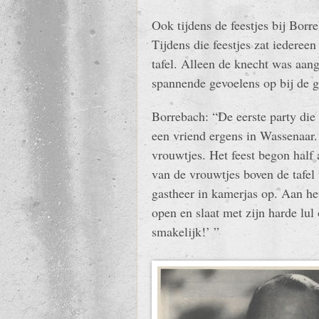
Ook tijdens de feestjes bij Borr
Tijdens die feestjes zat iederee
tafel. Alleen de knecht was aange
spannende gevoelens op bij de g
Borrebach: “De eerste party die
een vriend ergens in Wassenaar.
vrouwtjes. Het feest begon half
van de vrouwtjes boven de taf
gastheer in kamerjas op. Aan het
open en slaat met zijn harde lul
smakelijk!’ ”