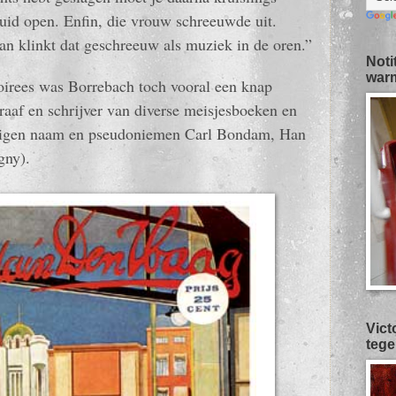
huid open. Enfin, die vrouw schreeuwde uit.
n klinkt dat geschreeuw als muziek in de oren.”
Noti
warm
oirees was Borrebach toch vooral een knap
graaf en schrijver van diverse meisjesboeken en
r eigen naam en pseudoniemen Carl Bondam, Han
gny).
Vict
tege