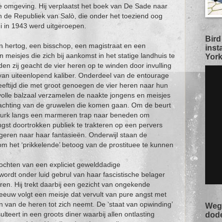
e omgeving. Hij verplaatst het boek van De Sade naar
n de Republiek van Salò, die onder het toeziend oog
i in 1943 werd uitgeroepen.
Bird
een hertog, een bisschop, een magistraat en een
inst
meisjes die zich bij aankomst in het statige landhuis te
York
en zij geacht de vier heren op te winden door invulling
 van uiteenlopend kaliber. Onderdeel van de entourage
leeftijd die met groot genoegen de vier heren naar hun
jlvolle balzaal verzamelen de naakte jongens en meisjes
fwachting van de gruwelen die komen gaan. Om de beurt
e jurk langs een marmeren trap naar beneden om
gst doortrokken publiek te trakteren op een pervers
ongeren naar haar fantasieën. Onderwijl staan de
om het ‘prikkelende’ betoog van de prostituee te kunnen
rochten van een expliciet gewelddadige
ordt onder luid gebrul van haar fascistische belager
eren. Hij trekt daarbij een gezicht van ongekende
eeuw volgt een meisje dat vervult van pure angst met
n van de heren tot zich neemt. De ‘staat van opwinding’
Weg 
ulteert in een groots diner waarbij allen ontlasting
dod