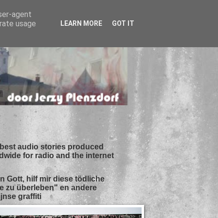
user-agent
erate usage
LEARN MORE
GOT IT
best audio stories produced
dwide for radio and the internet
n Gott, hilf mir diese tödliche
e zu überleben" en andere
jnse graffiti