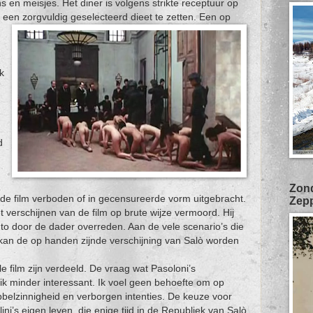
 en meisjes. Het diner is volgens strikte receptuur op
een zorgvuldig geselecteerd dieet te zetten.
Een op
k
d
Zond
de film verboden of in gecensureerde vorm uitgebracht.
Zepp
 verschijnen van de film op brute wijze vermoord. Hij
to door de dader overreden. Aan de vele scenario’s die
 kan de op handen zijnde verschijning van Salò worden
 film zijn verdeeld. De vraag wat Pasoloni’s
ik minder interessant. Ik voel geen behoefte om op
belzinnigheid en verborgen intenties. De keuze voor
i’s eigen leven, die enige tijd in de Republiek van Salò