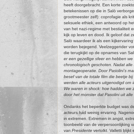
heeft doorgebracht. Een korte zoekto
betekenissen op die in Salò verborge
grootmeester zelf): coprofagie als kr
seksuele ethiek, een antwoord op h
van het nazi-regime met bestialiteit e
kijk op leven en dood. Ik geloof dat
Salò waardeer ik als een kijkervaring
worden bejegend. Veelzeggender vond
die terugkijkt op de opnames van Sal
er een gezellige sfeer en hebben we 
chronologisch geschoten. Nadat al
montageoperatie. Door Pasolini’s ma
besef van de totale film die beetje 
werden alle acteurs uitgenodigd om 
We waren in shock: hoe hadden we 
door het monster dat Pasolini uit al
Ondanks het beperkte budget was de 
acteurs had weinig ervaring. Nagenoe
in extremen. Extremen in angst, extre
toonbeeld van de verpersoonlijking va
van
Presidente
vertolkt. Valletti blijk