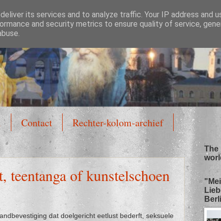
eliver its services and to analyze traffic. Your IP address and 
ormance and security metrics to ensure quality of service, gen
abuse.
l
Contact
Rechter-kolom-archief
The 
worl
ot, teentanga of kunstelschoen
"Mei
Lieb
Berli
ndbevestiging dat doelgericht eetlust bederft, seksuele