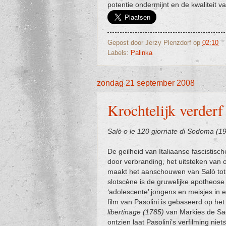
potentie ondermijnt en de kwaliteit v
Gepost door
Jerzy Plenzdorf
op
02:10
Labels:
Palinka
zondag 21 september 2008
Krochtelijk verderf
Salò o le 120 giornate di Sodoma (1
De geilheid van Italiaanse fascistis
door verbranding, het uitsteken van
maakt het aanschouwen van Salò to
slotscène is de gruwelijke apotheos
‘adolescente’ jongens en meisjes in 
film van Pasolini is gebaseerd op he
libertinage (1785)
van Markies de Sad
ontzien laat Pasolini’s verfilming nie