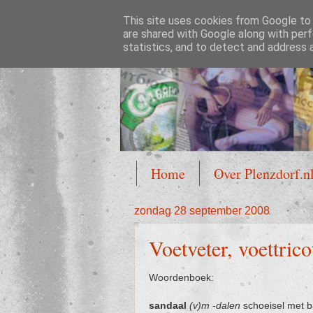
This site uses cookies from Google to d
Plenzdorf.nl
are shared with Google along with perf
statistics, and to detect and address 
Home
Over Plenzdorf.n
zondag 28 september 2008
Voetveter, voettric
Woordenboek:
sandaal
(v)m -dalen
schoeisel met ba