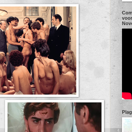
Com
voor
Novo
Plag