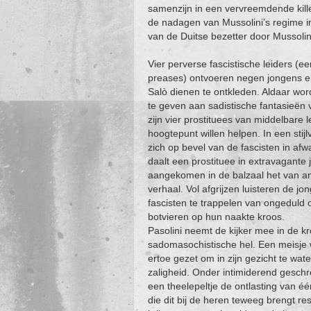
samenzijn in een vervreemdende kill
de nadagen van Mussolini’s regime i
van de Duitse bezetter door Mussolin
Vier perverse fascistische leiders (
preases) ontvoeren negen jongens en 
Salò dienen te ontkleden. Aldaar word
te geven aan sadistische fantasieën
zijn vier prostituees van middelbare 
hoogtepunt willen helpen. In een sti
zich op bevel van de fascisten in a
daalt een prostituee in extravagant
aangekomen in de balzaal het van an
verhaal. Vol afgrijzen luisteren de j
fascisten te trappelen van ongeduld 
botvieren op hun naakte kroos.
Pasolini neemt de kijker mee in de k
sadomasochistische hel. Een meisje w
ertoe gezet om in zijn gezicht te wat
zaligheid. Onder intimiderend geschr
een theelepeltje de ontlasting van éé
die dit bij de heren teweeg brengt res