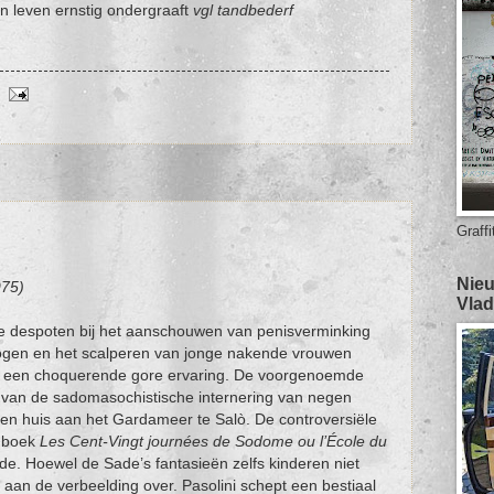
an leven ernstig ondergraaft
vgl tandbederf
Graffi
Nieu
975)
Vlad
che despoten bij het aanschouwen van penisverminking
 ogen en het scalperen van jonge nakende vrouwen
t een choquerende gore ervaring. De voorgenoemde
e van de sadomasochistische internering van negen
een huis aan het Gardameer te Salò. De controversiële
t boek
Les Cent-Vingt journées de Sodome ou l’École du
e. Hoewel de Sade’s fantasieën zelfs kinderen niet
ts aan de verbeelding over. Pasolini schept een bestiaal