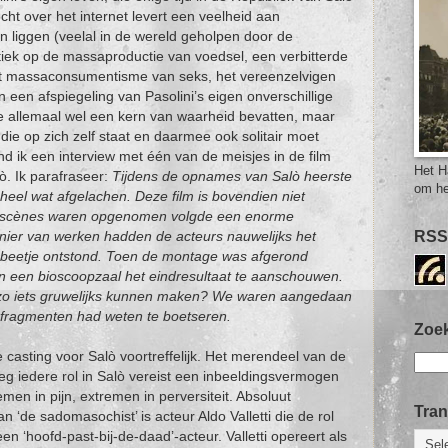
cht over het internet levert een veelheid aan
n liggen (veelal in de wereld geholpen door de
itiek op de massaproductie van voedsel, een verbitterde
et massaconsumentisme van seks, het vereenzelvigen
n een afspiegeling van Pasolini’s eigen onverschillige
 ze allemaal wel een kern van waarheid bevatten, maar
 die op zich zelf staat en daarmee ook solitair moet
 ik een interview met één van de meisjes in de film
Het H
ò. Ik parafraseer:
Tijdens de opnames van Salò heerste
om he
heel wat afgelachen. Deze film is bovendien niet
le scènes waren opgenomen volgde een enorme
RSS
nier van werken hadden de acteurs nauwelijks het
bij beetje ontstond. Toen de montage was afgerond
in een bioscoopzaal het eindresultaat te aanschouwen.
zo iets gruwelijks kunnen maken? We waren aangedaan
le fragmenten had weten te boetseren.
Zoek
casting voor Salò voortreffelijk. Het merendeel van de
g iedere rol in Salò vereist een inbeeldingsvermogen
men in pijn, extremen in perversiteit. Absoluut
Tran
n ‘de sadomasochist’ is acteur Aldo Valletti die de rol
t een ‘hoofd-past-bij-de-daad’-acteur. Valletti opereert als