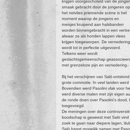
krijgen voorgeschoteld van de jongens
smaak gebracht door de jongeren op 
het netvlies priemende scène is het
moment waarop de jongens en
meisjes kruipend aan halsbanden
worden binnengebracht in een vertre
alwaar ze als honden lappen vlees
krijgen toegeworpen. De vernedering
wordt tot in perfectie uitgevoerd.
Telkens weer wordt
geslachtsgemeenschap geassocieer
met grenzeloze pijn en vernedering.
Bij het verschijnen van Salò ontstond
grote commotie. In veel landen werd 
Bovendien werd Pasolini vlak voor het
werd diverse malen met zijn eigen au
de ronde doen over Pasolini’s dood,
toegevoegd.
De meningen over deze controversiële
boodschap is geweest met Salò vind 
zoek te gaan naar diepere lagen, dub
Salò hangt mogelijk samen met Pasolin