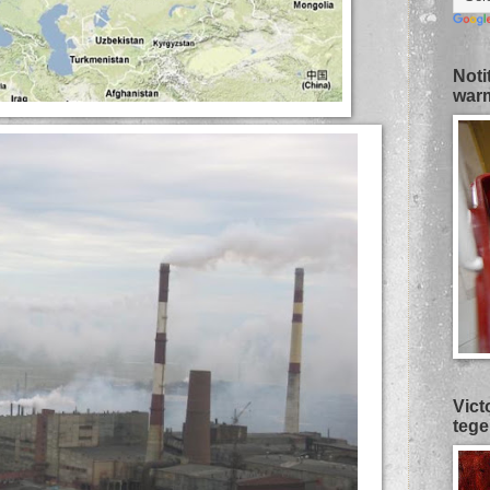
Noti
warm
Vict
tege