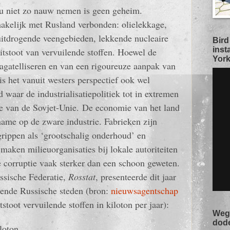
eu niet zo nauw nemen is geen geheim.
akelijk met Rusland verbonden: olielekkage,
uitdrogende veengebieden, lekkende nucleaire
Bird
inst
tstoot van vervuilende stoffen. Hoewel de
York
agatelliseren en van een rigoureuze aanpak van
 is het vanuit westers perspectief ook wel
 waar de industrialisatiepolitiek tot in extremen
de van de Sovjet-Unie. De economie van het land
name op de zware industrie. Fabrieken zijn
grippen als ‘grootschalig onderhoud’ en
maken milieuorganisaties bij lokale autoriteiten
e corruptie vaak sterker dan een schoon geweten.
ussische Federatie,
Rosstat
, presenteerde dit jaar
ilende Russische steden (bron:
nieuwsagentschap
itstoot vervuilende stoffen in kiloton per jaar):
Weg 
dod
ton