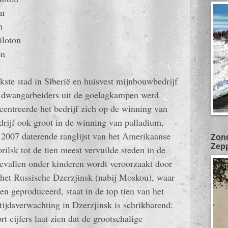
n
n
oton
on
kste stad in Siberië en huisvest mijnbouwbedrijf
t dwangarbeiders uit de goelagkampen werd
entreerde het bedrijf zich op de winning van
drijf ook groot in de winning van palladium,
t 2007 daterende ranglijst van het Amerikaanse
Zond
Zepp
ilsk tot de tien meest vervuilde steden in de
evallen onder kinderen wordt veroorzaakt door
 het Russische Dzerzjinsk (nabij Moskou), waar
 geproduceerd, staat in de top tien van het
ijdsverwachting in Dzerzjinsk is schrikbarend:
 cijfers laat zien dat de grootschalige