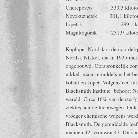
Cherepovets 333,3 kiloto
Novokuznetsk 301,1 kiloto
Lipetsk 299,1 kil
Magnitogorsk 231,9 kilot
Koploper Norilsk is de noordelij
Norilsk Nikkel, dat in 1935 me
opgebouwd. Oorspronkelijk conc
nikkel, maar inmiddels is het be
kobalt en koper. Volgens een ui
Blacksmith Institute behoort Nor
wereld. Circa 16% van de sterfg
ziektes aan de luchtwegen. Ook
vroeger chemische wapens werden
Blacksmith. De gemiddelde leeft
mannen 42, vrouwen 47. Dit soort