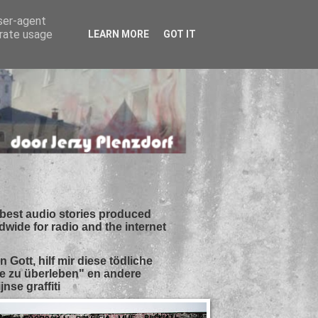
user-agent
erate usage
LEARN MORE
GOT IT
best audio stories produced
dwide for radio and the internet
n Gott, hilf mir diese tödliche
e zu überleben" en andere
jnse graffiti