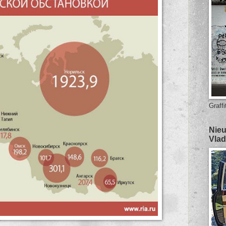
Graffi
Nieu
Vlad