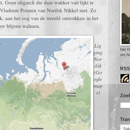
st. Geen oligarch die daar wakker van lijkt te
Vladimir Potanin van Norilsk Nikkel niet. Zo
sk, aan het oog van de wereld onttrokken in het
ouw blijven walmen.
Lig
Het H
ging
om he
Nor
ilsk
RSS
(Go
ogle
map
s)
Zoek
Tran