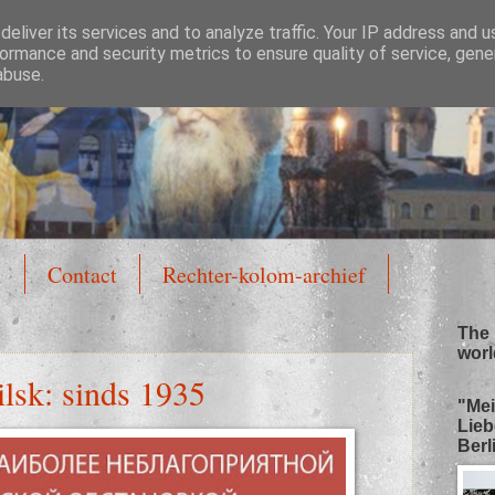
eliver its services and to analyze traffic. Your IP address and 
ormance and security metrics to ensure quality of service, gen
abuse.
l
Contact
Rechter-kolom-archief
The 
worl
ilsk: sinds 1935
"Mei
Lieb
Berli