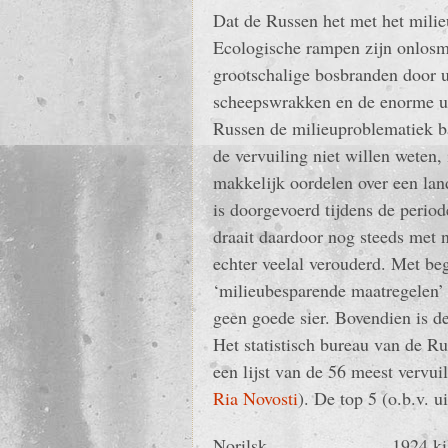
Dat de Russen het met het mili
Ecologische rampen zijn onlosm
grootschalige bosbranden door 
scheepswrakken en de enorme ui
Russen de milieuproblematiek b
de vervuiling niet willen weten,
makkelijk oordelen over een land
is doorgevoerd tijdens de perio
draait daardoor nog steeds met 
echter veelal verouderd. Met be
‘milieubesparende maatregelen’ 
geen goede sier. Bovendien is d
Het statistisch bureau van de R
een lijst van de 56 meest vervu
Ria Novosti
). De top 5 (o.b.v. u
Norilsk 1924 kilo