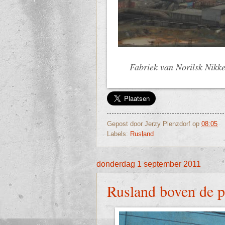
Fabriek van Norilsk Nikk
Gepost door
Jerzy Plenzdorf
op
08:05
Labels:
Rusland
donderdag 1 september 2011
Rusland boven de po