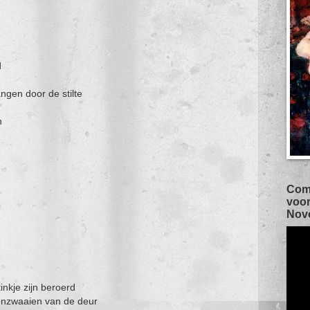
d
ngen door de stilte
n
Com
voor
Novo
d
inkje zijn beroerd
openzwaaien van de deur