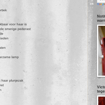
rtiek
Noti
warm
kbaar voor haar is
 de smerige pederast
rde
 zeden
aten
aarzame lamp
n
t haar plunjezak
ret
Vict
n
tege