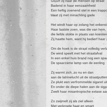
Gluurt zij naar de mensen op straat
Badend in haar eenzaamheid
Een heftig zoenend stel in een trappo
slaat zij met minachting gade
Het windt haar op zolang het onberei
Haar laatste zoen, was die van hem,
die liefde slokte in plaats van koeste
Zij haatte hem, want hij bedierf haar
Om de hoek is de straat volledig verl
De wind speelt met het straatafval
In een enkel huis brand nog een sp
De spaarzame lamp van de eenling
Zij warmt zich, zo nu en dan
aan de latrinelucht uit de straatputte
Ze plukt een verfrommelde sigaret ui
En onder de diepe halen aan de siga
Zwelt haar misantropische extase aa
Zo zwijmelt zij als ziel alleen
Met verkropte haat en smart