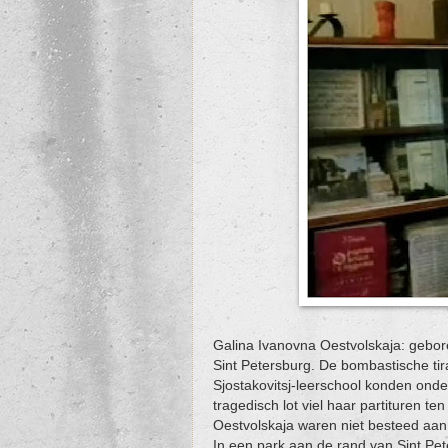
Galina Ivanovna Oestvolskaja: gebore
Sint Petersburg. De bombastische tira
Sjostakovitsj-leerschool konden on
tragedisch lot viel haar partituren te
Oestvolskaja waren niet besteed aan 
In een park aan de rand van Sint Pe