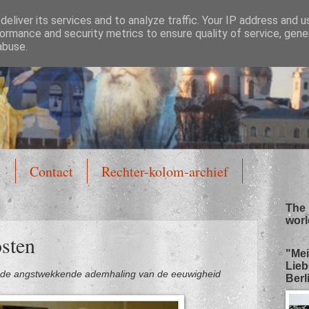
eliver its services and to analyze traffic. Your IP address and 
ormance and security metrics to ensure quality of service, gen
abuse.
l
Contact
Rechter-kolom-archief
The 
worl
osten
"Mei
Lieb
n de angstwekkende ademhaling van de eeuwigheid
Berli