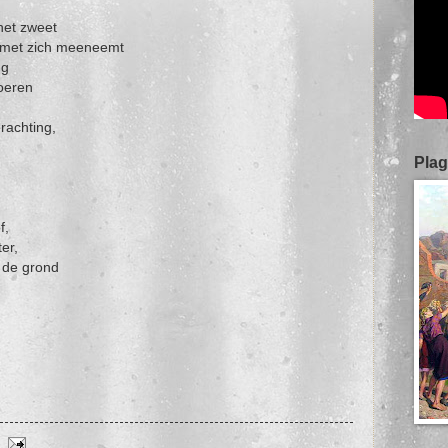
 het zweet
ij met zich meeneemt
ng
voeren
erachting,
Plag
f,
er,
 de grond