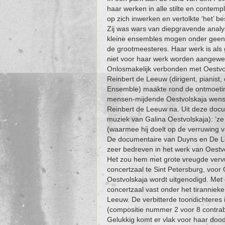
haar werken in alle stilte en contempl
op zich inwerken en vertolkte ‘het’ b
Zij was wars van diepgravende analy
kleine ensembles mogen onder geen 
de grootmeesteres. Haar werk is als
niet voor haar werk worden aangewe
Onlosmakelijk verbonden met Oestvo
Reinbert de Leeuw (dirigent, pianis
Ensemble) maakte rond de ontmoetin
mensen-mijdende Oestvolskaja wenst 
Reinbert de Leeuw na. Uit deze docum
muziek van Galina Oestvolskaja): ‘ze i
(waarmee hij doelt op de verruwing
De documentaire van Duyns en De Lee
zeer bedreven in het werk van Oestvo
Het zou hem met grote vreugde vervul
concertzaal te Sint Petersburg, voor 
Oestvolskaja wordt uitgenodigd. Met
concertzaal vast onder het tiranniek
Leeuw. De verbitterde toondichteres 
(compositie nummer 2 voor 8 contra
Gelukkig komt er vlak voor haar dood