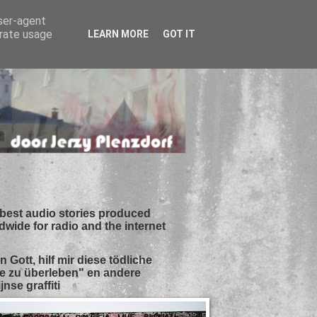
user-agent
erate usage
LEARN MORE
GOT IT
best audio stories produced
dwide for radio and the internet
n Gott, hilf mir diese tödliche
e zu überleben" en andere
jnse graffiti