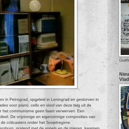
Graffi
Nieu
Vlad
n in Petrograd, opgeleid in Leningrad en gestorven in
des voor piano, cello en viool van deze telg uit de
der het communisme geen faam verwerven. Een
n deel. De vrijzinnige en eigenzinnige composities van
de criticasters onder het Sovjetregime.
tersburg, pratend met de vogels en de mieren, kwamen