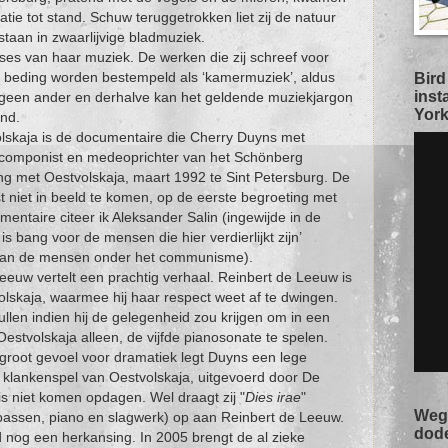
atie tot stand. Schuw teruggetrokken liet zij de natuur
estaan in zwaarlijvige bladmuziek.
ses van haar muziek. De werken die zij schreef voor
beding worden bestempeld als ‘kamermuziek’, aldus
Bird
inst
 geen ander en derhalve kan het geldende muziekjargon
York
nd.
lskaja is de documentaire die Cherry Duyns met
t, componist en medeoprichter van het Schönberg
g met Oestvolskaja, maart 1992 te Sint Petersburg. De
niet in beeld te komen, op de eerste begroeting met
entaire citeer ik Aleksander Salin (ingewijde in de
s bang voor de mensen die hier verdierlijkt zijn’
 van de mensen onder het communisme).
uw vertelt een prachtig verhaal. Reinbert de Leeuw is
lskaja, waarmee hij haar respect weet af te dwingen.
len indien hij de gelegenheid zou krijgen om in een
Oestvolskaja alleen, de vijfde pianosonate te spelen.
 groot gevoel voor dramatiek legt Duyns een lege
e klankenspel van Oestvolskaja, uitgevoerd door De
is niet komen opdagen. Wel draagt zij "
Dies irae
"
Weg 
bassen, piano en slagwerk) op aan Reinbert de Leeuw.
dod
 nog een herkansing. In 2005 brengt de al zieke