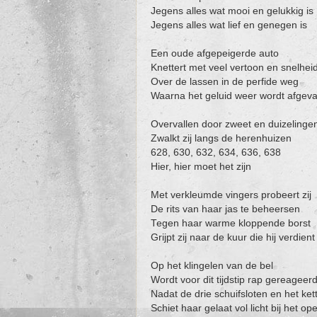
Jegens alles wat mooi en gelukkig is
Jegens alles wat lief en genegen is
Een oude afgepeigerde auto
Knettert met veel vertoon en snelhei
Over de lassen in de perfide weg
Waarna het geluid weer wordt afgeva
Overvallen door zweet en duizelinge
Zwalkt zij langs de herenhuizen
628, 630, 632, 634, 636, 638
Hier, hier moet het zijn
Met verkleumde vingers probeert zij
De rits van haar jas te beheersen
Tegen haar warme kloppende borst
Grijpt zij naar de kuur die hij verdient
Op het klingelen van de bel
Wordt voor dit tijdstip rap gereageer
Nadat de drie schuifsloten en het kett
Schiet haar gelaat vol licht bij het 