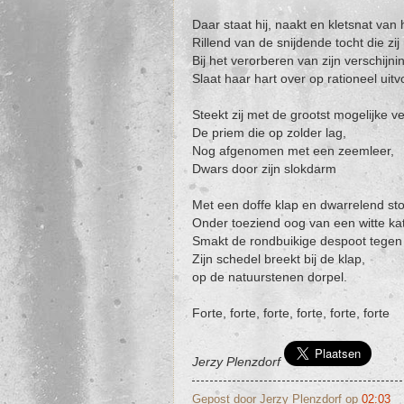
Daar staat hij, naakt en kletsnat van
Rillend van de snijdende tocht die z
Bij het verorberen van zijn verschijni
Slaat haar hart over op rationeel uit
Steekt zij met de grootst mogelijke v
De priem die op zolder lag,
Nog afgenomen met een zeemleer,
Dwars door zijn slokdarm
Met een doffe klap en dwarrelend sto
Onder toeziend oog van een witte kat
Smakt de rondbuikige despoot tegen
Zijn schedel breekt bij de klap,
op de natuurstenen dorpel.
Forte, forte, forte, forte, forte, forte
Jerzy Plenzdorf
Gepost door
Jerzy Plenzdorf
op
02:03